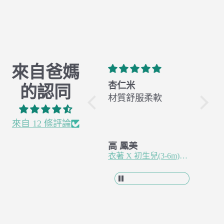
來自爸媽
有機棉 X 全年經典
杏仁米
橄欖
的認同
Classic
材質舒服柔軟
材質
真的是新手媽媽的
愛用包巾，試過很
來自 12 條評論
多款式，終於試到
王 羿婷
高 鳳美
高 鳳
你們家的包巾可以
有機棉 X 全年經典 Classic
衣著 X 初生兒(3-6m)紗布蝴蝶衣 - 杏仁米
讓寶寶睡的最安穩