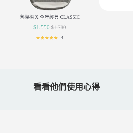
有機棉 X 全年經典 CLASSIC
正
$1,550
$1,780
常
4
價
格
看看他們使用心得