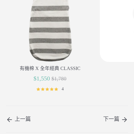
有機棉 X 全年經典 CLASSIC
正
$1,550
$1,780
常
4
價
格
上一篇
下一篇