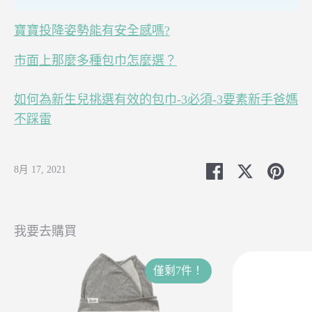
寶寶投降姿勢能有安全感嗎?
市面上那麼多種包巾怎麼選？
如何為新生兒挑選有效的包巾-3必須-3要素新手爸媽
不踩雷
分
分
分
8月 17, 2021
享
享
享
至
至
至
FB
Twitter
Pinte
我要去購買
僅剩7件！