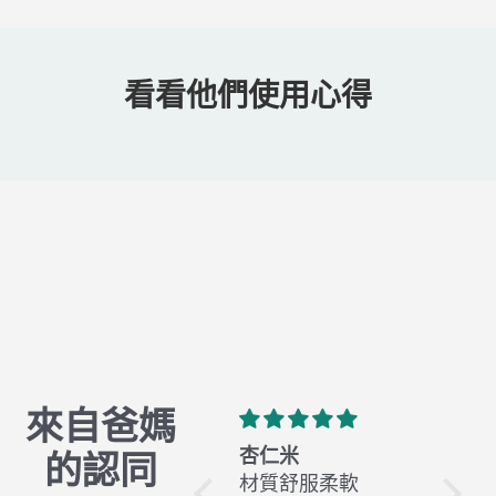
看看他們使用心得
來自爸媽
有機棉 X 全年經典
杏仁米
橄欖
的認同
Classic
材質舒服柔軟
材質