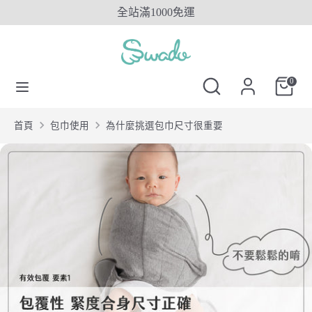
Skip
全站滿1000免運
to
content
搜
搜
搜
尋
尋
搜
0
尋
SwadoTW
尋
SwadoTW
首頁
包巾使用
為什麼挑選包巾尺寸很重要