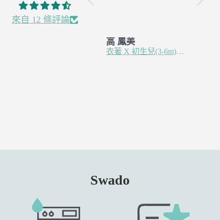
真的是新手媽媽的
愛用包巾，試過很
來自 12 條評論
多款式，終於試到
王 羿婷
高 鳳美
高 鳳
你們家的包巾可以
有機棉 X 全年經典 Classic
衣著 X 初生兒(3-6m)紗布蝴蝶衣 - 杏仁米
讓寶寶睡的最安穩
Swado