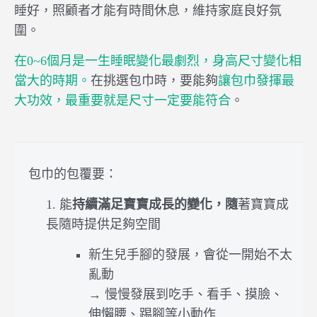
睡好，照顧者才能有時間休息，維持家庭良好氛
圍。
在0~6個月是一生睡眠變化最劇烈，身高尺寸變化相
當大的時期。
在挑選包巾時，要能夠
讓包巾發揮最
大功效，
最重要就是尺寸一定要能符合
。
包巾的包覆要：
1. 能
持續滿足寶寶成長的變化，隨
著寶寶成
長隨時提供足夠空間
新生兒手腳的發展，會從一開始不太
亂動
→ 慢慢發展到吃手、看手、摸臉、
伸懶腰、踢腳等小動作