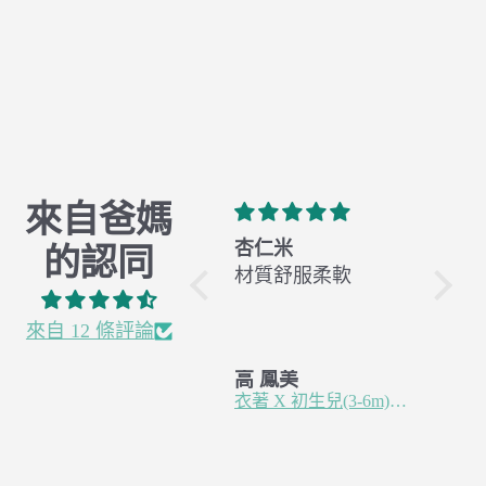
來自爸媽
有機棉 X 全年經典
杏仁米
橄欖
的認同
Classic
材質舒服柔軟
材質
真的是新手媽媽的
愛用包巾，試過很
來自 12 條評論
多款式，終於試到
王 羿婷
高 鳳美
高 鳳
你們家的包巾可以
有機棉 X 全年經典 Classic
衣著 X 初生兒(3-6m)紗布蝴蝶衣 - 杏仁米
讓寶寶睡的最安穩