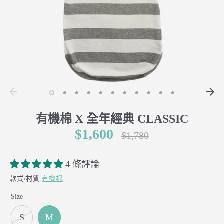
有機棉 X 全年經典 CLASSIC
$1,600
正
$1,780
常
價
4 條評論
格
款式/材質
有機棉
Size
S
M