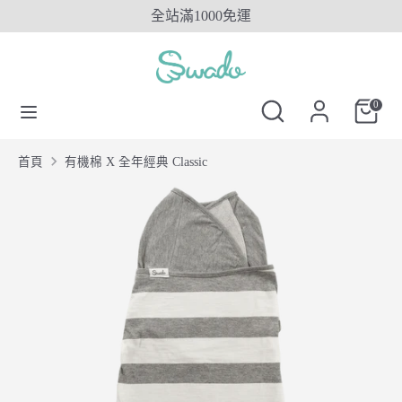
Skip
全站滿1000免運
to
content
搜
搜
搜
尋
尋
搜
0
尋
SwadoTW
尋
SwadoTW
首頁
有機棉 X 全年經典 Classic