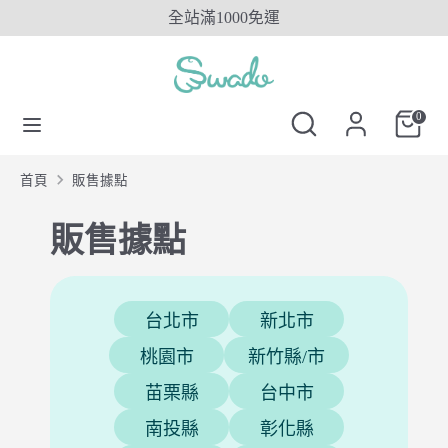
Skip
全站滿1000免運
to
content
搜
搜
搜
尋
尋
搜
0
尋
SwadoTW
尋
SwadoTW
首頁
販售據點
販售據點
台北市
新北市
桃園市
新竹縣/市
苗栗縣
台中市
南投縣
彰化縣