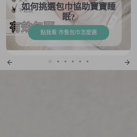
如何挑選包巾協助寶寶睡
眠?
點我看 市售包巾怎麼選