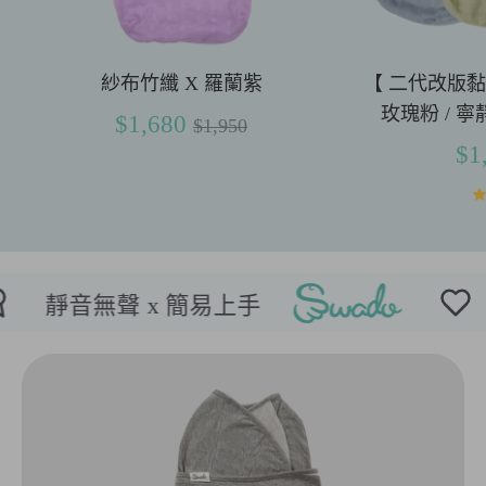
紗布竹纖 X 羅蘭紫
【 二代改版
玫瑰粉 / 寧
正
$1,680
$1,950
常
$1
價
格
無聲 x 簡易上手
透氣涼