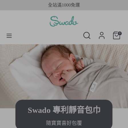
Skip
全站滿1000免運
to
content
搜
搜
搜
尋
尋
搜
0
尋
SwadoTW
尋
SwadoTW
Swado 專利靜音包巾
隨寶寶喜好包覆