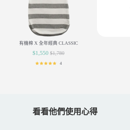
有機棉 X 全年經典 CLASSIC
正
$1,550
$1,780
常
4
價
格
看看他們使用心得