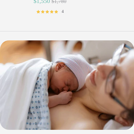
正
$1,550
$1,780
常
4
價
格