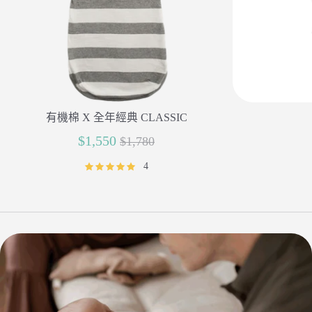
有機棉 X 全年經典 CLASSIC
正
$1,550
$1,780
常
4
價
格