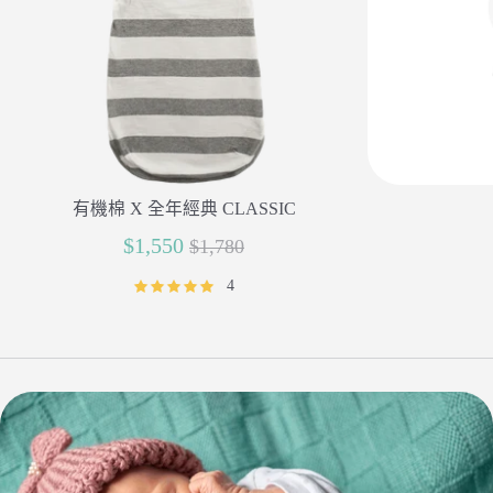
有機棉 X 全年經典 CLASSIC
正
$1,550
$1,780
常
4
價
格