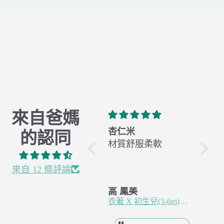
來自爸媽
有機棉 X 全年經典
杏仁米
橄欖
的認同
Classic
材質舒服柔軟
材質
真的是新手媽媽的
愛用包巾，試過很
來自 12 條評論
多款式，終於試到
王 羿婷
高 鳳美
高 鳳
你們家的包巾可以
有機棉 X 全年經典 Classic
衣著 X 初生兒(3-6m)紗布蝴蝶衣 - 杏仁米
讓寶寶睡的最安穩