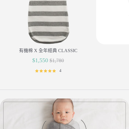
有機棉 X 全年經典 CLASSIC
正
$1,550
$1,780
常
4
價
格