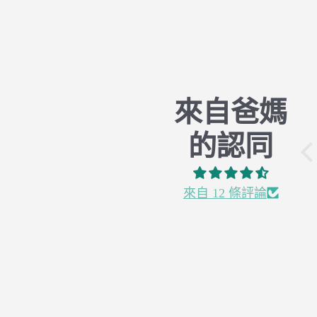
來自爸媽
有機棉 X 全年經典
的認同
Classic
真的是新手媽媽的愛
用包巾，試過很多款
來自 12 條評論
式，終於試到你們家
王 羿婷
的包巾可以讓寶寶睡
有機棉 X 全年經典 Classic
的最安穩