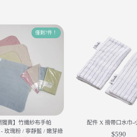
僅剩7件！
網獨賣】竹纖紗布手帕
配件 X 揹帶口水巾-
M) - 玫瑰粉 / 寧靜藍 / 嫩芽綠
$590