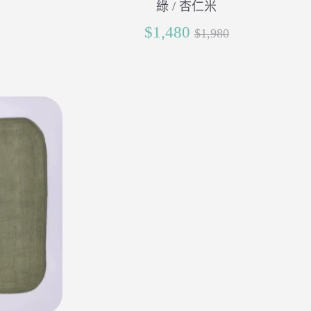
綠 / 杏仁米
正
$1,480
$1,980
常
價
格