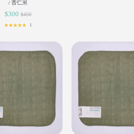
/ 杏仁米
正
$300
$450
常
1
價
格