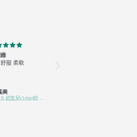
仁米
更新
材質非
質舒服 柔軟
包裹已收到
讚
商品沒問題！
 鳳美
謝 雅雯
巴 蕾
【 二代改版黏黏布】竹纖紗布包巾 x 玫瑰粉 / 寧靜藍 / 嫩芽綠 / 杏仁米
【官網獨賣】竹纖紗布手帕(30*30cm) - 玫瑰粉 / 寧靜藍 / 嫩芽綠 / 杏仁米