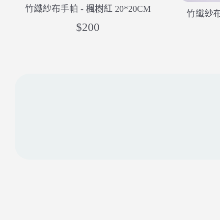
竹纖紗布手帕 - 楓樹紅 20*20CM
竹纖紗布手
$200