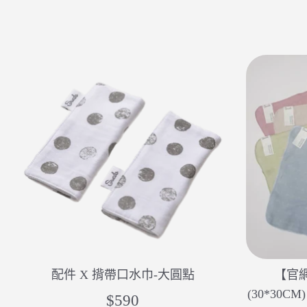
配件 X 揹帶口水巾-大圓點
【官
(30*30C
$590