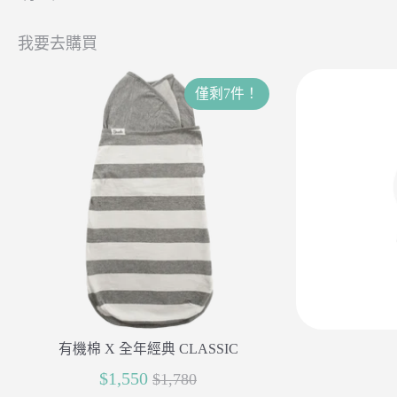
我要去購買
僅剩7件！
有機棉 X 全年經典 CLASSIC
正
$1,550
$1,780