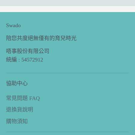
Swado
陪您共度絕無僅有的育兒時光
唔事股份有限公司
統編 : 54572912
協助中心
常見問題 FAQ
退換貨說明
購物須知