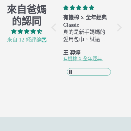
來自爸媽
有機棉 X 全年經典
杏仁米
橄欖
的認同
Classic
材質舒服柔軟
材質
真的是新手媽媽的
愛用包巾，試過很
來自 12 條評論
多款式，終於試到
王 羿婷
高 鳳美
高 
你們家的包巾可以
有機棉 X 全年經典 Classic
衣著 X 初生兒(3-6m)紗布蝴蝶衣 - 杏仁米
讓寶寶睡的最安穩