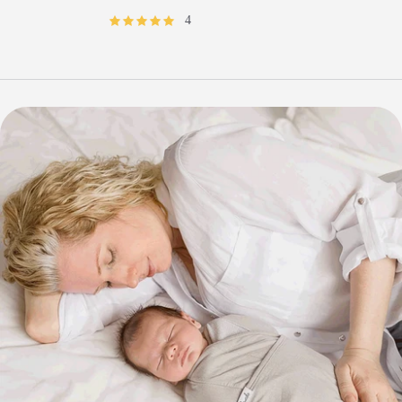
常
4
價
格