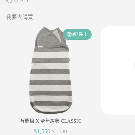
9月 30, 2021
我要去購買
僅剩7件！
有機棉 X 全年經典 CLASSIC
正
$1,550
$1,780