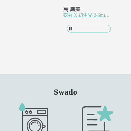
多款式，終於試到
王 羿婷
高 鳳美
高 鳳
你們家的包巾可以
有機棉 X 全年經典 Classic
衣著 X 初生兒(3-6m)紗布蝴蝶衣 - 杏仁米
讓寶寶睡的最安穩
Swado