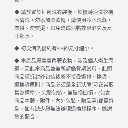
氣。
◆ 請放置於細密洗衣袋後，於慢轉速洗衣機
內清洗，勿添加柔軟精，請使用冷水洗滌，
勿烘、勿熨燙，以免造成沾黏效果消失及尺
寸縮水。
◆ 初次清洗後約有5%的尺寸縮小。
◆ 本產品屬寶寶內著衣物，涉及個人衛生問
題，因此本商品並無所謂鑑賞期試用，此類
商品經拆封外包裝後恕不接受退貨、換貨。
退換貨原則：商品必須是全新狀態(可正常販
售為標準)，完整包裝、無破損凹損，(包含
商品本體、附件、內外包裝、贈品等)都需齊
全，如有缺少恕無法辦理退換貨程序。感謝
您的配合。