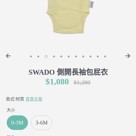
SWADO 側開長袖包屁衣
$1,080
正
$1,280
常
價
款式/材質
寶寶衣著
格
大小
0-3M
3-6M