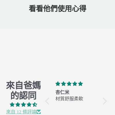
看看他們使用心得
來自爸媽
有機棉 X 全年經典
杏仁米
橄欖
的認同
Classic
材質舒服柔軟
材質
真的是新手媽媽的
愛用包巾，試過很
來自 12 條評論