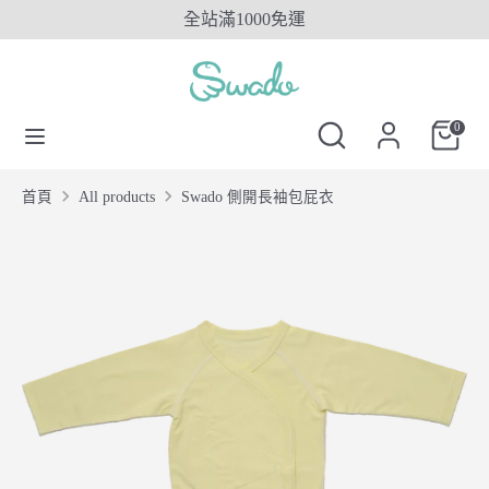
Skip
全站滿1000免運
to
content
搜
搜
搜
尋
尋
搜
0
尋
SwadoTW
尋
SwadoTW
首頁
All products
Swado 側開長袖包屁衣