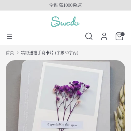
Skip
全站滿1000免運
to
content
搜
搜
搜
尋
尋
搜
0
尋
SwadoTW
尋
SwadoTW
首頁
精緻送禮手寫卡片 (字數30字內)