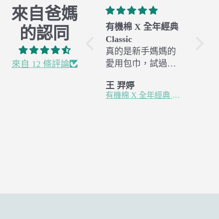
來自爸媽
有機棉 X 全年經典
杏仁米
的認同
Classic
材質舒服柔軟
真的是新手媽媽的
愛用包巾，試過很
來自 12 條評論
多款式，終於試到
王 羿婷
高 鳳美
你們家的包巾可以
有機棉 X 全年經典 Classic
衣著 X 初生兒(3-6m)紗布蝴蝶衣 - 杏仁米
讓寶寶睡的最安穩