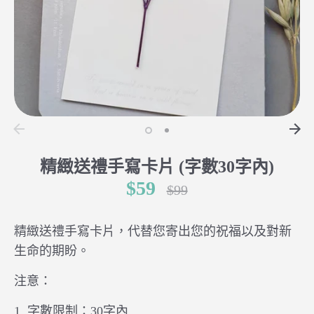
精緻送禮手寫卡片 (字數30字內)
$59
正
$99
常
價
精緻送禮手寫卡片，代替您寄出您的祝福以及對新
格
生命的期盼。
注意：
1. 字數限制：30字內