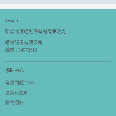
Swado
陪您共度絕無僅有的育兒時光
唔事股份有限公司
統編 : 54572912
協助中心
常見問題 FAQ
退換貨說明
購物須知